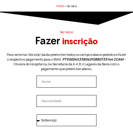
Início
»
Ser sócio
Ser sócio
Fazer
inscrição
Para se tornar Sócio(a) basta preencher todos os campos abaixo pedidos e fazer
o respectivo pagamento para o IBAN:
PT50004533804010880733144 CCAM
–
Oliveira do Hospital ou na Secretaria da A.H.B.V.Lagares da Beira com o
pagamento que preencher abaixo.